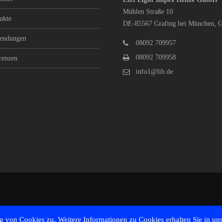
Mühlen Straße 10
ukte
DE-85567 Grafing bei München, 
endungen
08092 709957
08092 709958
renzen
info1
@lih.de
 von Cookies zu. Weitere Informationen zu Cookies erhalten Sie in un