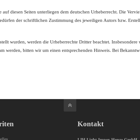
ke auf diesen Seiten unterliegen dem deutschen Urheberrecht. Die Vervie
dürfen der schriftlichen Zustimmung des jeweiligen Autors bzw. Erstell
rstellt wurden, werden die Urheberrechte Dritter beachtet. Insbesondere 
sam werden, bitten wir um einen entsprechenden Hinweis. Bei Bekanntw
riten
Kontakt
elles
LIH Light Impex Henze GmbH